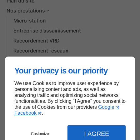
Plan du site
Nos prestations
Micro-station
Entreprise d'assainissement
Raccordement VRD
Raccordement réseaux
Actualités
Your privacy is our priority
We use Cookies to improve user experience by
Haut de page
personalising content and ads, as well as
analyzing traffic and optimizing social networks
functionalities. By clicking "I Agree" you consent to
the use of Cookies from our providers
Google
Facebook
.
I AGREE
Customize