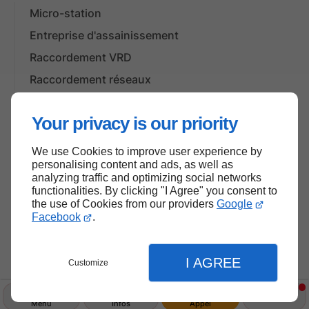
Micro-station
Entreprise d'assainissement
Raccordement VRD
Raccordement réseaux
Actualités
Your privacy is our priority
We use Cookies to improve user experience by
Haut de page
personalising content and ads, as well as
analyzing traffic and optimizing social networks
functionalities. By clicking "I Agree" you consent to
the use of Cookies from our providers
Google
Facebook
.
I AGREE
Customize
Menu
Infos
Appel